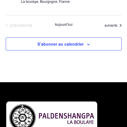
La boulaye, Bourgogne, France
Évènements
précédents
Aujourd’hui
Évènements
suivants
S’abonner au calendrier