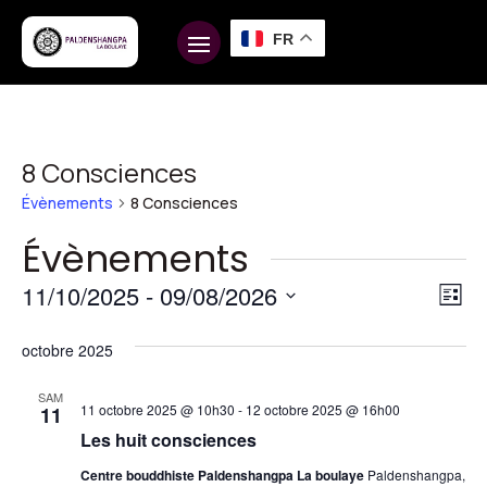
FR
8 Consciences
Évènements
8 Consciences
Évènements
Na
Na
11/10/2025
 - 
09/08/2026
Liste
d
pa
Sélectionnez
vu
octobre 2025
une
co
É
date.
SAM
11 octobre 2025 @ 10h30
-
12 octobre 2025 @ 16h00
11
Les huit consciences
Centre bouddhiste Paldenshangpa La boulaye
Paldenshangpa,