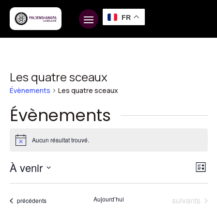
FR
Les quatre sceaux
Évènements
Les quatre sceaux
Évènements
Aucun résultat trouvé.
Notice
Na
Na
À venir
Liste
d
pa
Sélectionnez
vu
une
co
Évènements
Aujourd’hui
suivants
Évènements
précédents
É
date.