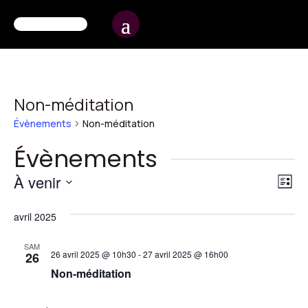
Non-méditation
Évènements
Non-méditation
Évènements
Na
Na
À venir
Liste
d
pa
Sélectionnez
vu
avril 2025
une
co
É
date.
SAM
26 avril 2025 @ 10h30
-
27 avril 2025 @ 16h00
26
Non-méditation