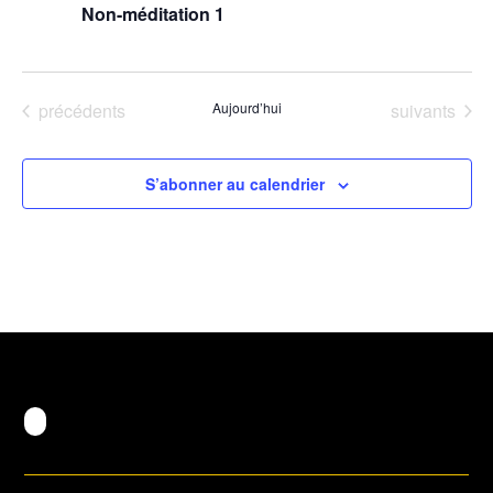
Non-méditation 1
Évènements
Évènements
précédents
Aujourd’hui
suivants
S’abonner au calendrier