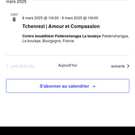
mars 2025
SAM
8 mars 2025 @ 10h30
-
9 mars 2025 @ 16h00
8
Tchenrezi | Amour et Compassion
Centre bouddhiste Paldenshangpa La boulaye
Paldenshangpa,
La boulaye, Bourgogne, France
Évènements
précédents
Aujourd’hui
Évènements
suivants
S’abonner au calendrier