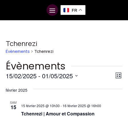
FR
Tchenrezi
Évènements
Tchenrezi
Évènements
Na
Na
15/02/2025
 - 
01/05/2025
Liste
d
pa
Sélectionnez
vu
février 2025
une
co
É
date.
SAM
15 février 2025 @ 10h30
-
16 février 2025 @ 16h00
15
Tchenrezi | Amour et Compassion