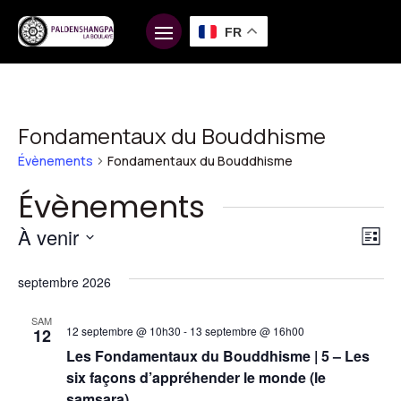
FR
Fondamentaux du Bouddhisme
Évènements
Fondamentaux du Bouddhisme
Évènements
Na
Na
À venir
Liste
d
pa
Sélectionnez
vu
septembre 2026
une
co
É
date.
SAM
12 septembre @ 10h30
-
13 septembre @ 16h00
12
Les Fondamentaux du Bouddhisme | 5 – Les
six façons d’appréhender le monde (le
samsara)