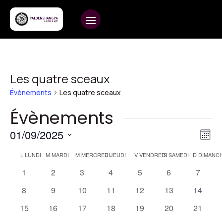
Les quatre sceaux
Évènements
Les quatre sceaux
Évènements
Na
Na
01/09/2025
Mois
d
pa
Sélectionnez
Calendrier
L
LUNDI
M
MARDI
M
MERCREDI
J
JEUDI
V
VENDREDI
S
SAMEDI
D
DIMANC
vu
une
co
de
0
0
0
0
0
0
0
1
2
3
4
5
6
7
É
date.
évènements
évènements
évènements
évènements
évènements
évènements
évènem
Évènements
0
0
0
0
0
0
0
8
9
10
11
12
13
14
évènements
évènements
évènements
évènements
évènements
évènements
évènem
0
0
0
0
0
0
0
15
16
17
18
19
20
21
évènements
évènements
évènements
évènements
évènements
évènements
évènem