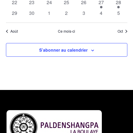
0
0
0
0
0
1
1
22
23
24
25
26
27
28
évènements
évènements
évènements
évènements
évènements
évènement
évènem
0
0
0
0
0
0
0
29
30
1
2
3
4
5
évènements
évènements
évènements
évènements
évènements
évènements
évènem
Août
Ce mois-ci
Oct
S’abonner au calendrier