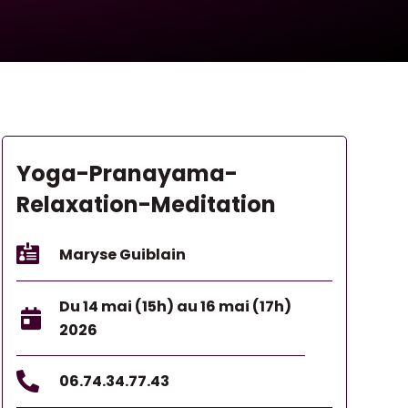
Yoga-Pranayama-
Relaxation-Meditation

Maryse Guiblain
Du 14 mai (15h) au 16 mai (17h)

2026

06.74.34.77.43