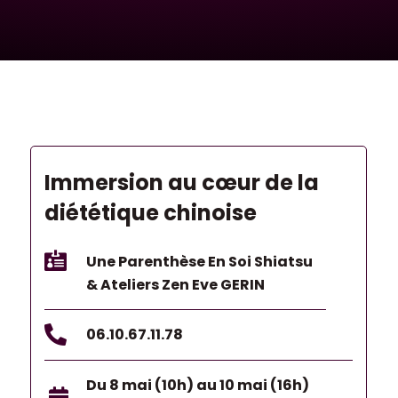
Immersion au cœur de la
diététique chinoise

Une Parenthèse En Soi Shiatsu
& Ateliers Zen Eve GERIN

06.10.67.11.78
Du 8 mai (10h) au 10 mai (16h)
