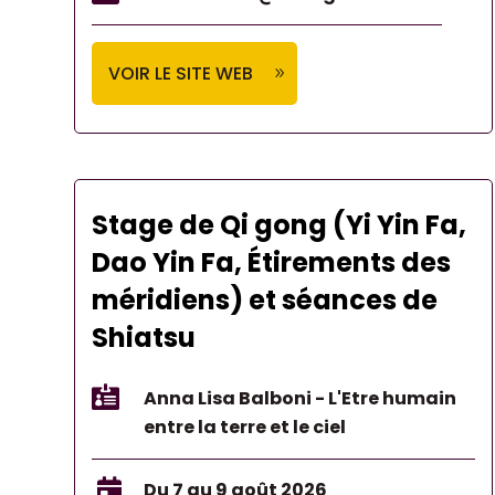
VOIR LE SITE WEB
Stage de Qi gong (Yi Yin Fa,
Dao Yin Fa, Étirements des
méridiens) et séances de
Shiatsu

Anna Lisa Balboni - L'Etre humain
entre la terre et le ciel

Du 7 au 9 août 2026