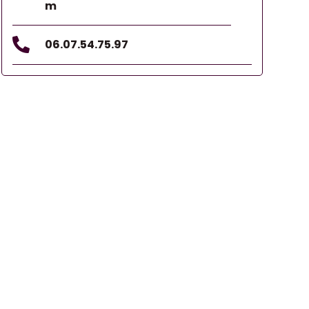
m

06.07.54.75.97