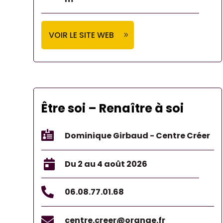
VOIR LE SITE WEB
Être soi – Renaître à soi

Dominique Girbaud - Centre Créer

Du 2 au 4 août 2026

06.08.77.01.68

centre.creer@orange.fr