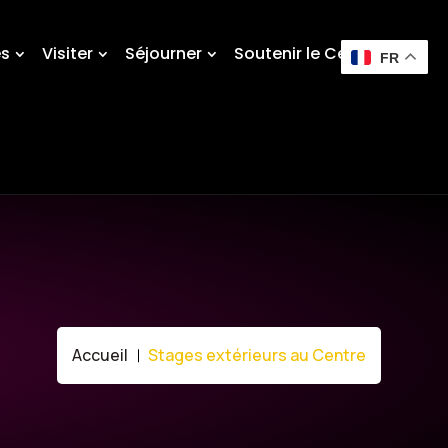
és
Visiter
Séjourner
Soutenir le Centre
FR
Accueil
Stages extérieurs au Centre