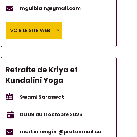

mguiblain@gmail.com
VOIR LE SITE WEB
Retraite de Kriya et
Kundalini Yoga

Swami Saraswati

Du 09 au 11 octobre 2026

martin.rengier@protonmail.co