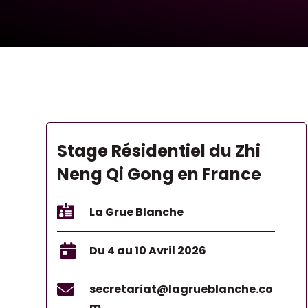
Stage Résidentiel du Zhi
Neng Qi Gong en France

La Grue Blanche

Du 4 au 10 Avril 2026

secretariat@lagrueblanche.co
m