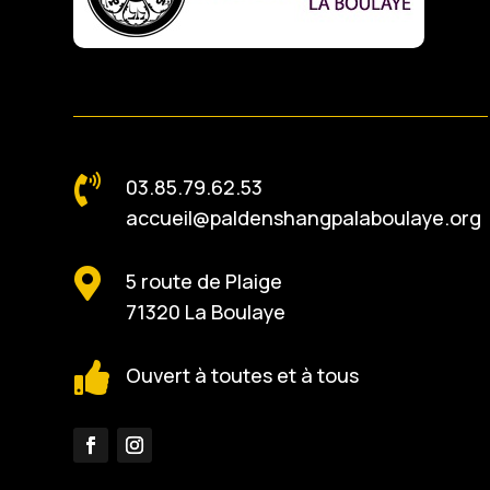

03.85.79.62.53
accueil@paldenshangpalaboulaye.org

5 route de Plaige
71320 La Boulaye

Ouvert à toutes et à tous