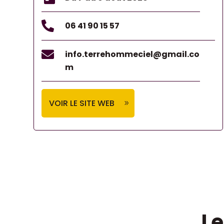

06 41 90 15 57

info.terrehommeciel@gmail.co
m
VOIR LE SITE WEB
Le