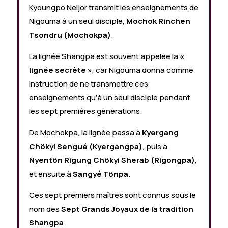
Kyoungpo Neljor transmit les enseignements de
Nigouma à un seul disciple,
Mochok Rinchen
Tsondru (Mochokpa)
.
La lignée Shangpa est souvent appelée la
«
lignée secrète »
, car Nigouma donna comme
instruction de ne transmettre ces
enseignements qu’à un seul disciple pendant
les sept premières générations.
De Mochokpa, la lignée passa à
Kyergang
Chökyi Sengué (Kyergangpa)
, puis à
Nyentön Rigung Chökyi Sherab (Rigongpa)
,
et ensuite à
Sangyé Tönpa
.
Ces sept premiers maîtres sont connus sous le
nom des
Sept Grands Joyaux de la tradition
Shangpa
.