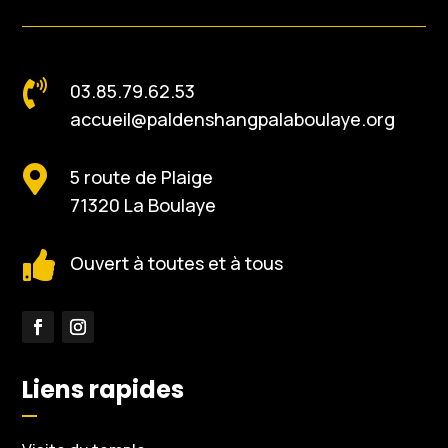

03.85.79.62.53
accueil@paldenshangpalaboulaye.org

5 route de Plaige
71320 La Boulaye

Ouvert à toutes et à tous
Liens rapides