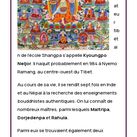
at
eu
r
tib
ét
ai
n de l’école Shangpa s’appelle
Kyoungpo
Neljor
. Il naquit probablement en 984 à Nyemo
Ramang, au centre-ouest du Tibet.
Au cours de sa vie, il se rendit sept fois en Inde
et au Népal à la recherche des enseignements
bouddhistes authentiques. On lui connaît de
nombreux maîtres, parmi lesquels
Maitripa
,
Dorjedenpa
et
Rahula
.
Parmi eux se trouvaient également deux