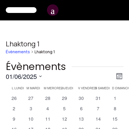
Lhaktong 1
Évènements
Lhaktong 1
Évènements
Na
Na
01/06/2025
Mois
d
pa
Sélectionnez
Calendrier
L
LUNDI
M
MARDI
M
MERCREDI
J
JEUDI
V
VENDREDI
S
SAMEDI
D
DIMANC
vu
une
co
de
0
0
0
0
0
0
0
26
27
28
29
30
31
1
É
date.
évènements
évènements
évènements
évènements
évènements
évènements
évènem
Évènements
0
0
0
0
0
0
0
2
3
4
5
6
7
8
évènements
évènements
évènements
évènements
évènements
évènements
évènem
0
0
0
0
0
0
0
9
10
11
12
13
14
15
évènements
évènements
évènements
évènements
évènements
évènements
évènem
0
0
0
0
0
0
0