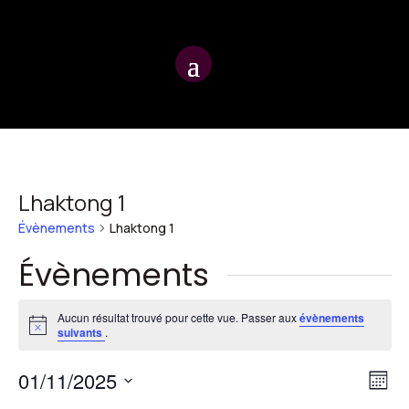
Lhaktong 1
Évènements
Lhaktong 1
Évènements
Aucun résultat trouvé pour cette vue. Passer aux
évènements
Notice
suivants
.
Na
Na
01/11/2025
Mois
d
Sélectionnez