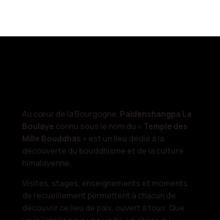
Au cœur de la Bourgogne,
Paldenshangpa La
Boulaye
connu sous le nom du «
Temple des
Mille Bouddhas »
est un lieu dédié à la
découverte du bouddhisme et de la culture
himalayenne.
Visites, stages, enseignements et moments
de recueillement permettent à chacun de
découvrir ce lieu de paix, ouvert à tous. Que