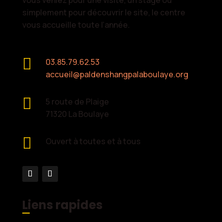
vous veniez pour une visite, un stage ou
simplement pour découvrir le site, le centre
vous accueille toute l’année.

03.85.79.62.53
accueil@paldenshangpalaboulaye.org

5 route de Plaige
71320 La Boulaye

Ouvert à toutes et à tous
Liens rapides