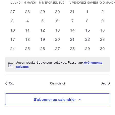
pa
Calendrier
L
LUNDI
M
MARDI
M
MERCREDI
J
JEUDI
V
VENDREDI
S
SAMEDI
D
DIMANC
vu
une
co
de
0
0
0
0
0
0
0
27
28
29
30
31
1
2
É
date.
évènements
évènements
évènements
évènements
évènements
évènements
évènem
Évènements
0
0
0
0
0
0
0
3
4
5
6
7
8
9
évènements
évènements
évènements
évènements
évènements
évènements
évènem
0
0
0
0
0
0
0
10
11
12
13
14
15
16
évènements
évènements
évènements
évènements
évènements
évènements
évènem
0
0
0
0
0
0
0
17
18
19
20
21
22
23
évènements
évènements
évènements
évènements
évènements
évènements
évènem
0
0
0
0
0
0
0
24
25
26
27
28
29
30
évènements
évènements
évènements
évènements
évènements
évènements
évènem
Aucun résultat trouvé pour cette vue. Passer aux
évènements
Notice
suivants
.
Oct
Ce mois-ci
Déc
S’abonner au calendrier