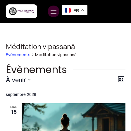
FR
Méditation vipassanā
Évènements
Méditation vipassanā
Évènements
Na
Na
À venir
Liste
d
pa
Sélectionnez
vu
septembre 2026
une
co
É
date.
MAR
15