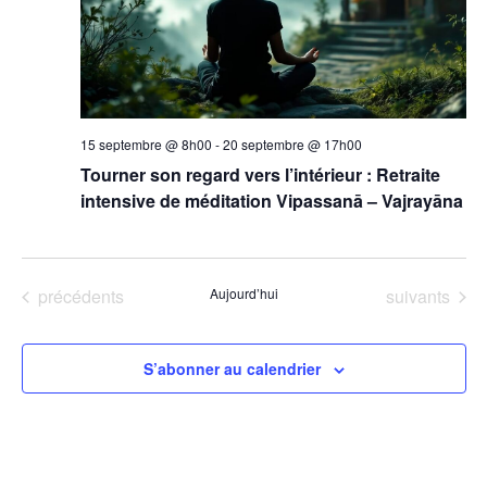
15 septembre @ 8h00
-
20 septembre @ 17h00
Tourner son regard vers l’intérieur : Retraite
intensive de méditation Vipassanā – Vajrayāna
Évènements
Évènements
précédents
Aujourd’hui
suivants
S’abonner au calendrier