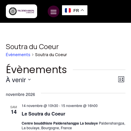
FR
Soutra du Coeur
Évènements
Soutra du Coeur
Évènements
Na
Na
À venir
Liste
d
pa
Sélectionnez
vu
novembre 2026
une
co
É
date.
14 novembre @ 10h30
-
15 novembre @ 16h00
SAM
14
Le Soutra du Coeur
Centre bouddhiste Paldenshangpa La boulaye
Paldenshangpa,
La boulaye, Bourgogne, France