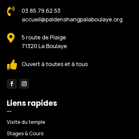

03.85.79.62.53
accueil@paldenshangpalaboulaye.org

5 route de Plaige
71320 La Boulaye

Ouvert à toutes et à tous
Liens rapides
Visite du temple
Stages & Cours