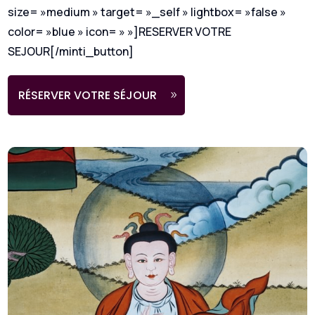
size= »medium » target= »_self » lightbox= »false »
color= »blue » icon= » »]RESERVER VOTRE
SEJOUR[/minti_button]
RÉSERVER VOTRE SÉJOUR