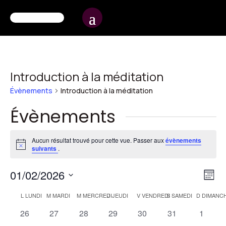
Introduction à la méditation
Évènements
Introduction à la méditation
Évènements
Aucun résultat trouvé pour cette vue. Passer aux
évènements
Notice
suivants
.
Na
Na
01/02/2026
Mois
d
pa
Sélectionnez
Calendrier
L
LUNDI
M
MARDI
M
MERCREDI
J
JEUDI
V
VENDREDI
S
SAMEDI
D
DIMANC
vu
une
co
de
0
0
0
0
0
0
0
26
27
28
29
30
31
1
É
date.
évènements
évènements
évènements
évènements
évènements
évènements
évènem