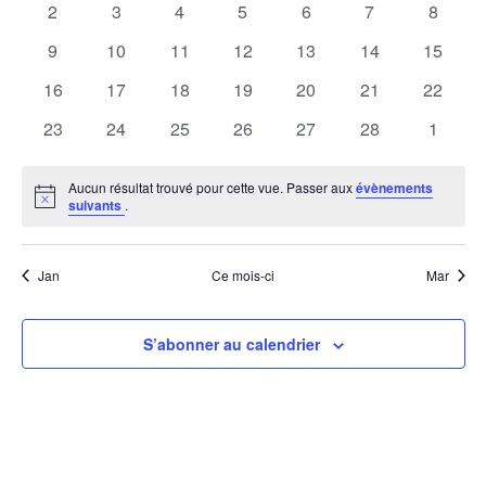
Évènements
0
0
0
0
0
0
0
2
3
4
5
6
7
8
évènements
évènements
évènements
évènements
évènements
évènements
évènem
0
0
0
0
0
0
0
9
10
11
12
13
14
15
évènements
évènements
évènements
évènements
évènements
évènements
évènem
0
0
0
0
0
0
0
16
17
18
19
20
21
22
évènements
évènements
évènements
évènements
évènements
évènements
évènem
0
0
0
0
0
0
0
23
24
25
26
27
28
1
évènements
évènements
évènements
évènements
évènements
évènements
évènem
Aucun résultat trouvé pour cette vue. Passer aux
évènements
Notice
suivants
.
Jan
Ce mois-ci
Mar
S’abonner au calendrier