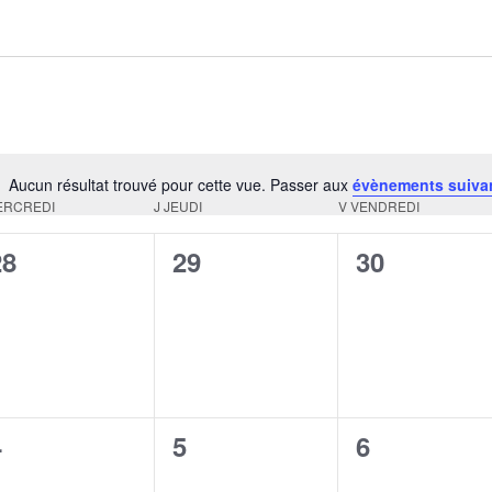
Aucun résultat trouvé pour cette vue. Passer aux
évènements suiva
Notice
ERCREDI
J
JEUDI
V
VENDREDI
0
0
0
28
29
30
évènement,
évènement,
évènement
0
0
0
4
5
6
évènement,
évènement,
évènement