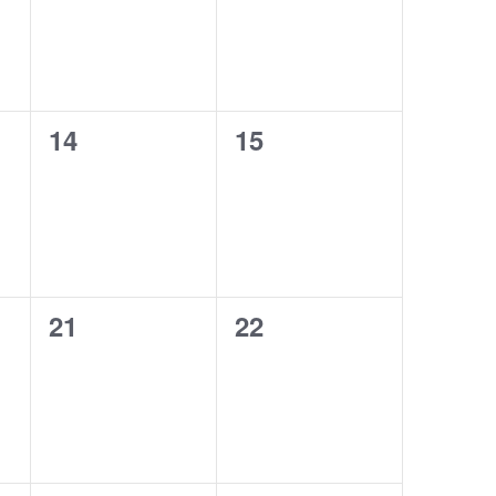
0
0
14
15
,
évènement,
évènement,
0
0
21
22
,
évènement,
évènement,