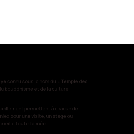
aye
connu sous le nom du «
Temple des
du bouddhisme et de la culture
ueillement permettent à chacun de
niez pour une visite, un stage ou
cueille toute l’année.