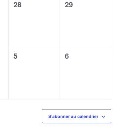
0
0
28
29
,
évènement,
évènement,
0
0
5
6
,
évènement,
évènement,
S’abonner au calendrier