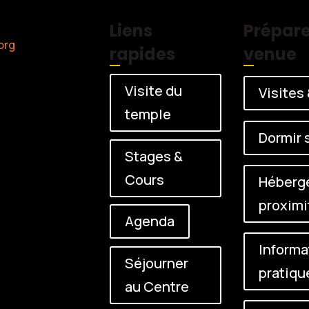
Liens
Prépare
org
rapides
venue
Visite du
Visites
temple
Dormir 
Stages &
Cours
Héberg
proximi
Agenda
Informa
Séjourner
pratiqu
au Centre