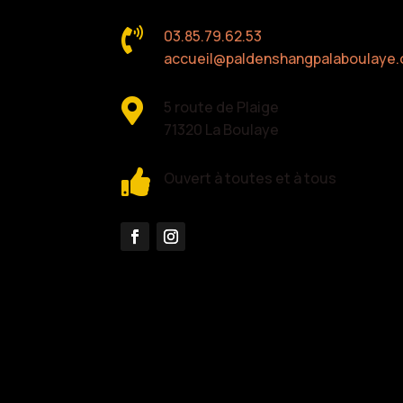

03.85.79.62.53
accueil@paldenshangpalaboulaye.

5 route de Plaige
71320 La Boulaye

Ouvert à toutes et à tous