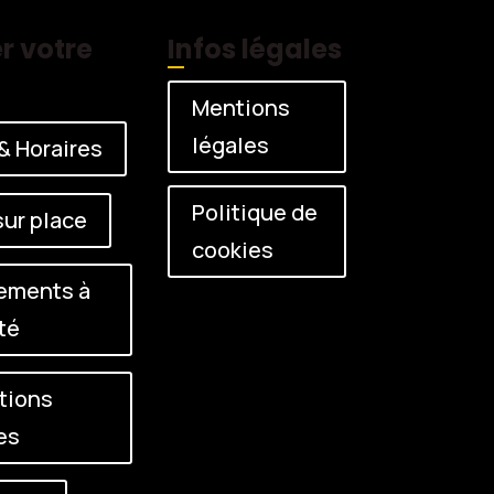
r votre
Infos légales
Mentions
légales
 & Horaires
Politique de
sur place
cookies
ements à
té
tions
es