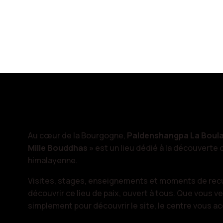
Au cœur de la Bourgogne,
Paldenshangpa La Boul
Mille Bouddhas »
est un lieu dédié à la découverte 
himalayenne.
Visites, stages, enseignements et moments de rec
découvrir ce lieu de paix, ouvert à tous. Que vous ve
simplement pour découvrir le site, le centre vous ac