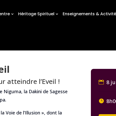
entre
Héritage Spirituel
Enseignements & Activit
eil
r atteindre l’Eveil !
8 ju
e Niguma, la Dakini de Sagesse
pa.
8h0
a Voie de l’Illusion », dont la