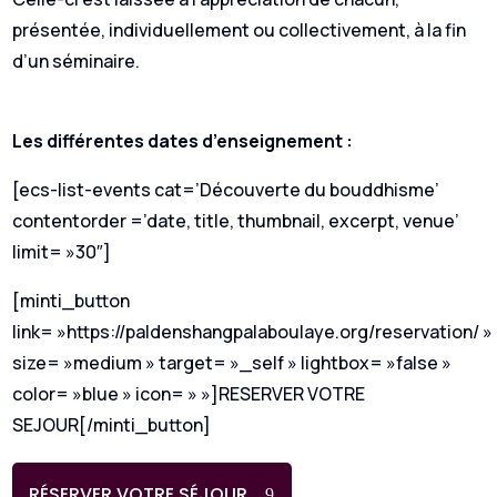
présentée, individuellement ou collectivement, à la fin
d’un séminaire.
Les différentes dates d’enseignement :
[ecs-list-events cat=’Découverte du bouddhisme’
contentorder =’date, title, thumbnail, excerpt, venue’
limit= »30″]
[minti_button
link= »https://paldenshangpalaboulaye.org/reservation/ »
size= »medium » target= »_self » lightbox= »false »
color= »blue » icon= » »]RESERVER VOTRE
SEJOUR[/minti_button]
RÉSERVER VOTRE SÉJOUR