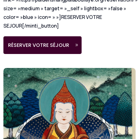
size= »medium » target= »_self » lightbox= »false »
color= »blue » icon= » »]RESERVER VOTRE
SEJOUR[/minti_button]
RÉSERVER VOTRE SÉJOUR