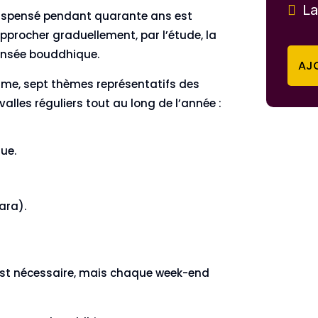
La
ispensé pendant quarante ans est
procher graduellement, par l’étude, la
pensée bouddhique.
AJO
ramme, sept thèmes représentatifs des
les réguliers tout au long de l’année :
ue.
ara).
é est nécessaire, mais chaque week-end