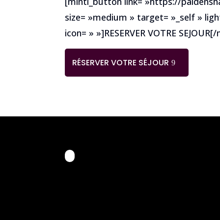
[minti_button link= »https://paldens
size= »medium » target= »_self » ligh
icon= » »]RESERVER VOTRE SEJOUR[/m
RÉSERVER VOTRE SÉJOUR