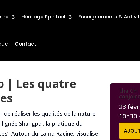
ntre
Héritage Spirituel
Enseignements & Activi
que
Contact
p | Les quatre
Lha Chi 
tes
conjoin
23 févr
 de réaliser les qualités de la nature
10h30 
la lignée Shangpa : la pratique du
AJOUT
es’. Autour du Lama Racine, visualisé