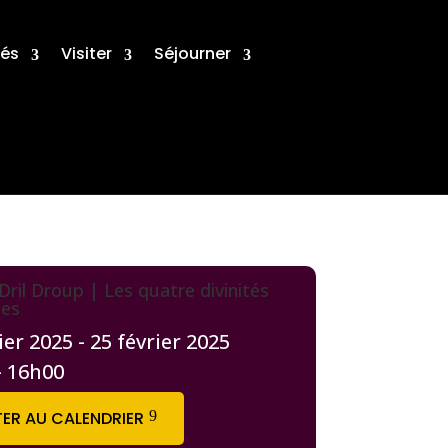
tés
Visiter
Séjourner
Dril Droup | Les quatre divinités
tes
ier 2025 - 25 février 2025
- 16h00
ER AU CALENDRIER