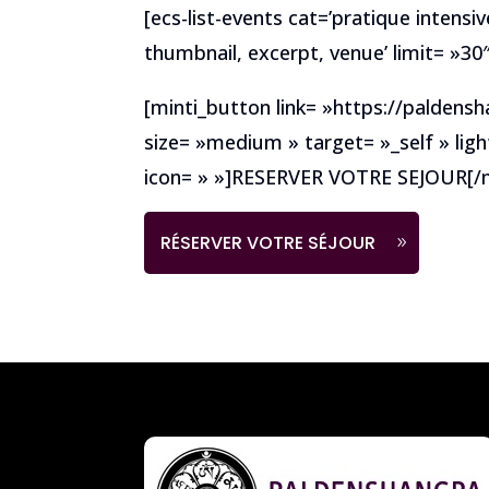
[ecs-list-events cat=’pratique intensiv
thumbnail, excerpt, venue’ limit= »30″
[minti_button link= »https://paldens
size= »medium » target= »_self » ligh
icon= » »]RESERVER VOTRE SEJOUR[/m
RÉSERVER VOTRE SÉJOUR