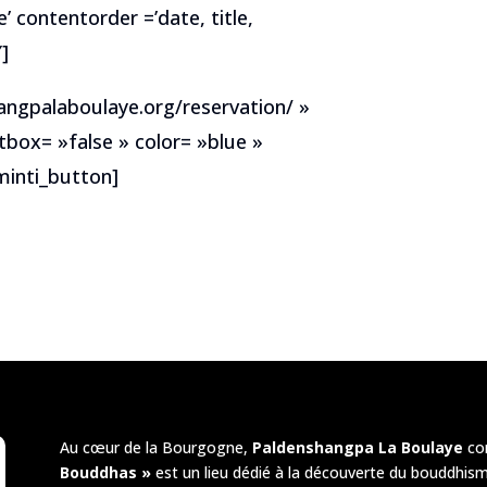
e’ contentorder =’date, title,
]
hangpalaboulaye.org/reservation/ »
tbox= »false » color= »blue »
inti_button]
Au cœur de la Bourgogne,
Paldenshangpa La Boulaye
co
Bouddhas »
est un lieu dédié à la découverte du bouddhism