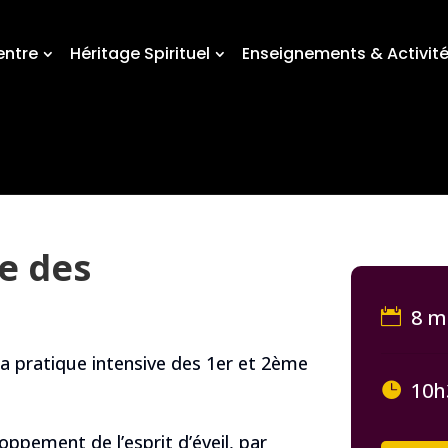
entre
Héritage Spirituel
Enseignements & Activit
e des
8 ma
la pratique intensive des 1er et 2ème
10h
oppement de l’esprit d’éveil, par