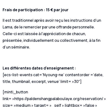
Frais de participation : 15 € par jour
Il est traditionnel après avoir reçu les instructions d’un
Lama, de le remercier par une offrande personnelle.
Celle-ci est laissée à l’appréciation de chacun,
présentée, individuellement ou collectivement, à la fin
d’un séminaire.
Les différentes dates d’enseignement :
[ecs-list-events cat=’Nyoung-ne’ contentorder =’date,
title, thumbnail, excerpt, venue’ limit= »30″]
[minti_button
link= »https://paldenshangpalaboulaye.org/reservation/ »
size= »medium » target= »_self » lightbox= »false »