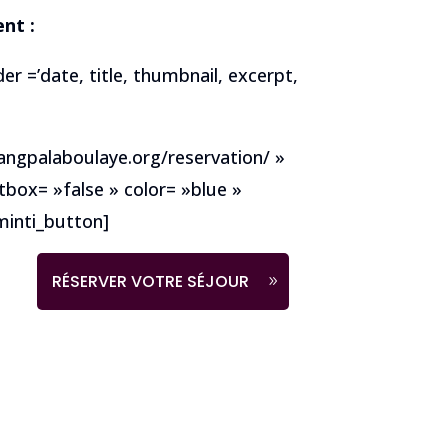
nt :
er =’date, title, thumbnail, excerpt,
hangpalaboulaye.org/reservation/ »
tbox= »false » color= »blue »
inti_button]
RÉSERVER VOTRE SÉJOUR