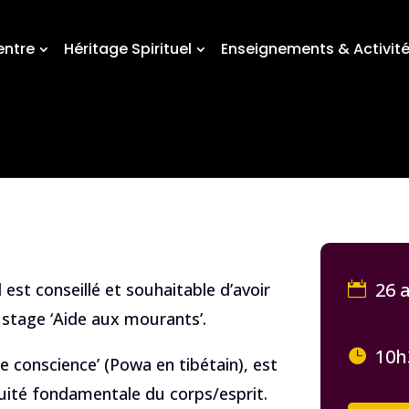
entre
Héritage Spirituel
Enseignements & Activit
26 a
 est conseillé et souhaitable d’avoir
le stage ‘Aide aux mourants’.
10h
e conscience’ (Powa en tibétain), est
uité fondamentale du corps/esprit.