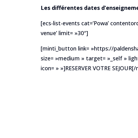
Les différentes dates d’enseigneme
[ecs-list-events cat=’Powa’ contentord
venue’ limit= »30″]
[minti_button link= »https://paldens
size= »medium » target= »_self » ligh
icon= » »]RESERVER VOTRE SEJOUR[/m