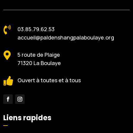

03.85.79.62.53
accueil@paldenshangpalaboulaye.org

5 route de Plaige
71320 La Boulaye

Ouvert à toutes et à tous
Liens rapides