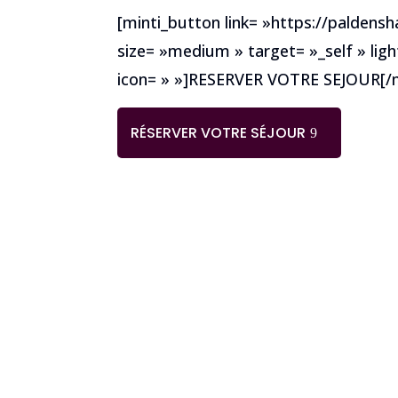
[minti_button link= »https://paldens
size= »medium » target= »_self » ligh
icon= » »]RESERVER VOTRE SEJOUR[/m
RÉSERVER VOTRE SÉJOUR