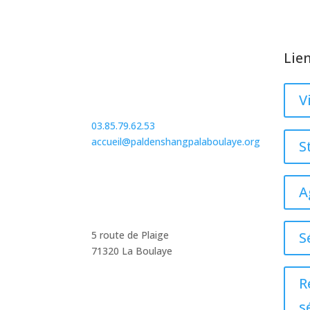
Lie
V
03.85.79.62.53
accueil@paldenshangpalaboulaye.org
S
A
S
5 route de Plaige
71320 La Boulaye
R
s