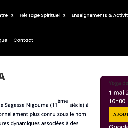
ntre
Héritage Spirituel
Enseignements & Activi
que
Contact
A
Yoga d
1 mai 
16h00
ème
 de Sagesse Nigouma (11
siècle) à
tionnellement plus connu sous le nom
AJOUT
tures dynamiques associées à des
Googl