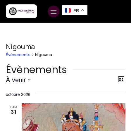
FR
Nigouma
Évènements
Nigouma
Évènements
Na
Na
À venir
Liste
d
pa
Sélectionnez
vu
octobre 2026
une
co
É
date.
SAM
31