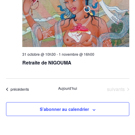
31 octobre @ 10h30
-
1 novembre @ 16h00
Retraite de NIGOUMA
Évènements
Aujourd’hui
suivants
Évènements
précédents
S’abonner au calendrier